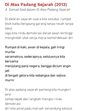
Di Atas Padang Sejarah (2013)
A. Samad Said dalam Di Atas Padang Sejarah
Di dataran sejarah suara kita sesubur rumput
bisik kalbu bergaung garang tanpa resah tanpa
takut
lagu kita rindu demokrasi darjat awan tertinggi
mengindah ufuk senja merai kemerdekaan diri
Rumput di kaki, awan di kepala, gah iringi
murba
seramainya, sederapnya, setulusnya kita
bersama
menjulang panji negara, bangga dicium angin
jati
di tengah gelora kita sebangsa dan sejiwa
murni
Di atas padang sejarah pantang kita mungkiri
janji
setiap tapak dan langkah mengisi rindu
demokrasi
diri kita amat padu maruah senandung setulus