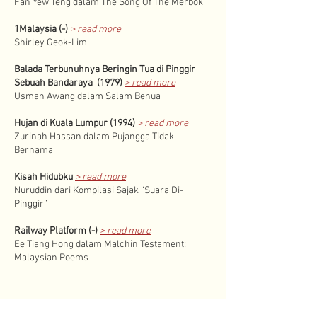
Fan Yew Teng dalam The Song Of The Merbok
1Malaysia (-)
> read more
Shirley Geok-Lim
Balada Terbunuhnya Beringin Tua di Pinggir
Sebuah Bandaraya (1979)
> read more
Usman Awang dalam Salam Benua
Hujan di Kuala Lumpur (1994)
> read more
Zurinah Hassan dalam Pujangga Tidak
Bernama
Kisah Hidubku
> read more
Nuruddin dari Kompilasi Sajak “Suara Di-
Pinggir”
Railway Platform (-)
> read more
Ee Tiang Hong dalam Malchin Testament:
Malaysian Poems