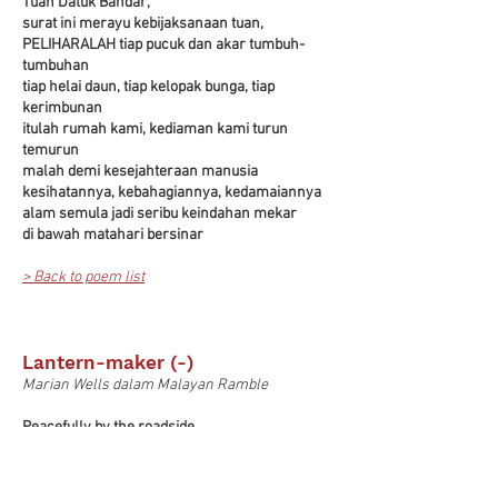
Tuan Datuk Bandar,
surat ini merayu kebijaksanaan tuan,
PELIHARALAH tiap pucuk dan akar tumbuh-
tumbuhan
tiap helai daun, tiap kelopak bunga, tiap
kerimbunan
itulah rumah kami, kediaman kami turun
temurun
malah demi kesejahteraan manusia
kesihatannya, kebahagiannya, kedamaiannya
alam semula jadi seribu keindahan mekar
di bawah matahari bersinar
> Back to poem list
Lantern-maker (-)
Marian Wells dalam Malayan Ramble
Peacefully by the roadside
He paints his characters gay
On a lantern which at night will guide
Some wanderer on his way.