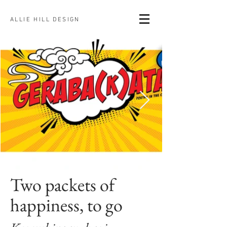
ALLIE HILL DESIGN
Two packets of
happiness, to g
o