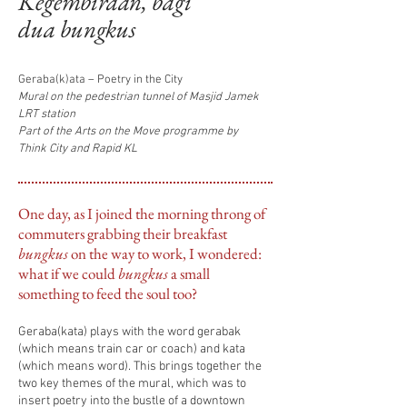
Kegembiraan, bagi
dua bungkus
Geraba(k)ata – Poetry in the City
Mural on the pedestrian tunnel of Masjid Jamek
LRT station
Part of the Arts on the Move programme by
Think City and Rapid KL
One day, as I joined the morning throng of
commuters grabbing their breakfast
bungkus
on the way to work, I wondered:
what if we could
bungkus
a small
something to feed the soul too?
Geraba(kata) plays with the word gerabak
(which means train car or coach) and kata
(which means word). This brings together the
two key themes of the mural, which was to
insert poetry into the bustle of a downtown